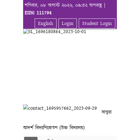
শনিবার, ০৮ অগাস্ট ২০২৬, ০৯:৫২ অপরাহ্ণ |
EIIN: 111794
English
Login
Student Login
সাখুয়া
আদর্শ বিদ্যানিকেতন (উচ্চ বিদ্যালয়)