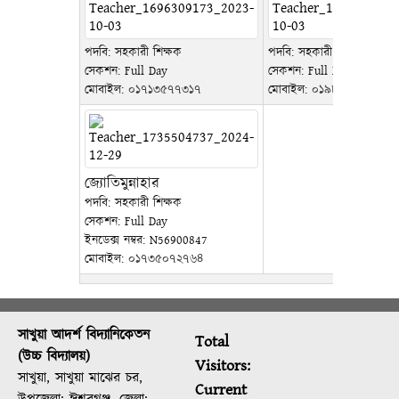
পদবি: সহকারী শিক্ষক
পদবি: সহকারী শিক্ষক
সেকশন: Full Day
সেকশন: Full Day
মোবাইল:
০১৭১৩৫৭৭৩১৭
মোবাইল:
০১৯৮৮৪৬২০৫১
জ্যোতিমুন্নাহার
পদবি: সহকারী শিক্ষক
সেকশন: Full Day
ইনডেক্স নম্বর: N56900847
মোবাইল:
০১৭৩৫০৭২৭৬৪
সাখুয়া আদর্শ বিদ্যানিকেতন
Total
(উচ্চ বিদ্যালয়)
Visitors:
সাখুয়া, সাখুয়া মাঝের চর,
Current