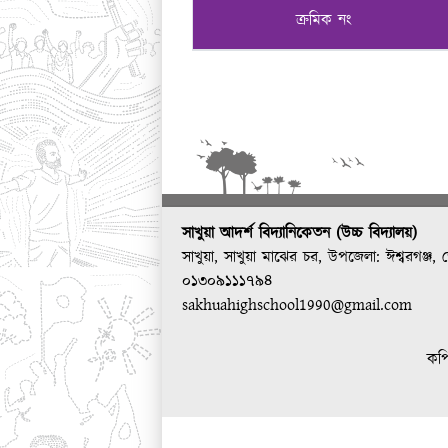
ক্রমিক নং
সাখুয়া আদর্শ বিদ্যানিকেতন (উচ্চ বিদ্যালয়)
সাখুয়া, সাখুয়া মাঝের চর, উপজেলা: ঈশ্বরগঞ্জ,
০১৩০৯১১১৭৯৪
sakhuahighschool1990@gmail.com
কপি