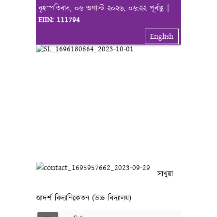
বৃহস্পতিবার, ০৬ অগাস্ট ২০২৬, ০৬:২২ পূর্বাহ্ণ |
EIIN: 111794
English
সাখুয়া
আদর্শ বিদ্যানিকেতন (উচ্চ বিদ্যালয়)