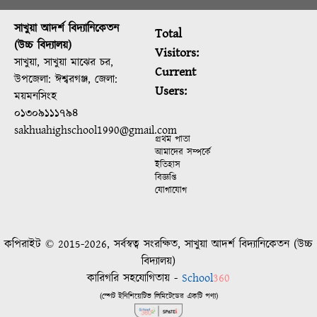
সাখুয়া আদর্শ বিদ্যানিকেতন
Total
(উচ্চ বিদ্যালয়)
Visitors:
সাখুয়া, সাখুয়া মাঝের চর,
Current
উপজেলা: ঈশ্বরগঞ্জ, জেলা:
Users:
ময়মনসিংহ
০১৩০৯১১১৭৯৪
sakhuahighschool1990@gmail.com
প্রথম পাতা
আমাদের সম্পর্কে
ইতিহাস
বিজ্ঞপ্তি
যোগাযোগ
কপিরাইট © 2015-2026, সর্বস্বত্ব সংরক্ষিত, সাখুয়া আদর্শ বিদ্যানিকেতন (উচ্চ
বিদ্যালয়)
কারিগরি সহযোগিতায় -
School
360
(স্পেট ইনিশিয়েটিভ লিমিটেডের একটি পণ্য)