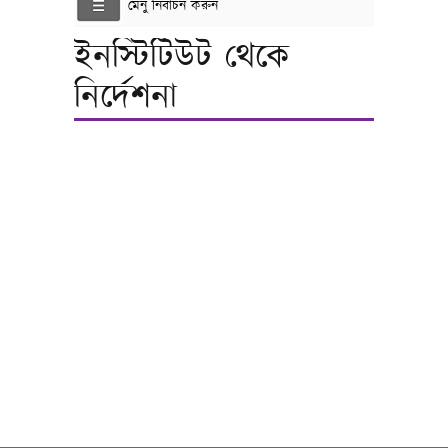
মেনু নির্বাচন করুন
ইনস্টিটিউট থেকে
নির্দেশনা